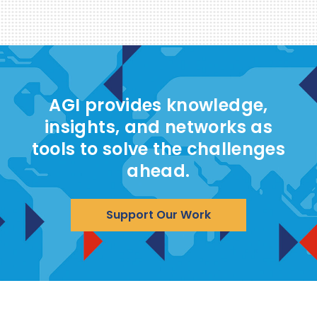
AGI provides knowledge,
insights, and networks as
tools to solve the challenges
ahead.
Support Our Work